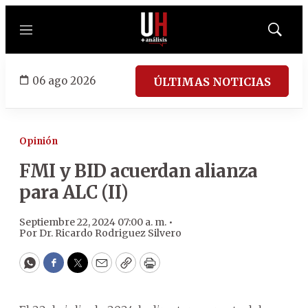
Menú
Mostrar
búsqued
06 ago 2026
ÚLTIMAS NOTICIAS
Opinión
FMI y BID acuerdan alianza
para ALC (II)
Septiembre 22, 2024 07:00 a. m. •
Por
Dr. Ricardo Rodriguez Silvero
WhatsApp
Facebook
Twitter
Email
Copy
Print