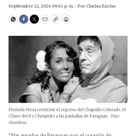
Septiembre 22, 2024 09:45 p. m. •
Por
Clarisa Enciso
WhatsApp
Facebook
Twitter
Email
Copy
Print
Florinda Meza confirmó el regreso del Chapulín Colorado, el
Chavo del 8 y Chespirito a las pantallas de Paraguay.
Foto:
Gentileza.
“Mis amados de Paraguay, son el corazón de