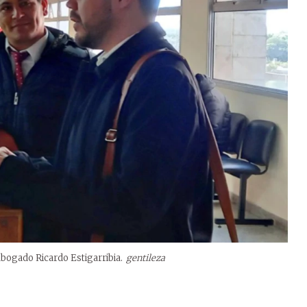
 abogado Ricardo Estigarribia.
gentileza