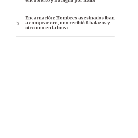
encubierto y Bataglia por Italia
Encarnación: Hombres asesinados iban
a comprar oro, uno recibió 8 balazos y
otro uno en la boca