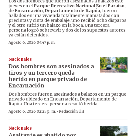
Los dos hombres que fueron asesinados a balazos este
jueves en el
Parque Recreativo Nacional En el Paraíso
,
de
Encarnación
,
Departamento de Itapúa
, fueron
hallados en una vivienda totalmente maniatados con
precintas y cinta de embalaje, uno recibió ocho disparos
y el otro sufrió un balazo en la boca. Una tercera
persona logró sobrevivir y dos de los supuestos autores
ya están detenidos.
Agosto 6, 2026 04:47 p. m.
Nacionales
Dos hombres son asesinados a
tiros y un tercero queda
herido en parque privado de
Encarnación
Dos hombres fueron asesinados a balazos en un parque
privado ubicado en Encarnación, Departamento de
Itapúa. Una tercera persona resultó herida.
·
Agosto 6, 2026 02:25 p. m.
Redacción ÚH
Nacionales
Asaltante es abatido por