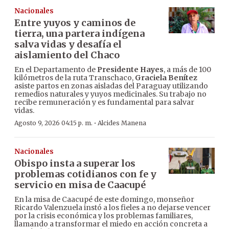
Nacionales
Entre yuyos y caminos de
tierra, una partera indígena
salva vidas y desafía el
aislamiento del Chaco
En el Departamento de
Presidente Hayes
, a más de 100
kilómetros de la ruta Transchaco,
Graciela Benítez
asiste partos en zonas aisladas del Paraguay utilizando
remedios naturales y yuyos medicinales. Su trabajo no
recibe remuneración y es fundamental para salvar
vidas.
·
Agosto 9, 2026 04:15 p. m.
Alcides Manena
Nacionales
Obispo insta a superar los
problemas cotidianos con fe y
servicio en misa de Caacupé
En la misa de Caacupé de este domingo, monseñor
Ricardo Valenzuela instó a los fieles a no dejarse vencer
por la crisis económica y los problemas familiares,
llamando a transformar el miedo en acción concreta a