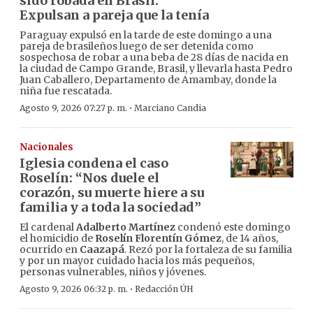
sido robada en Brasil:
Expulsan a pareja que la tenía
Paraguay expulsó en la tarde de este domingo a una
pareja de brasileños luego de ser detenida como
sospechosa de robar a una beba de 28 días de nacida en
la ciudad de Campo Grande, Brasil, y llevarla hasta Pedro
Juan Caballero, Departamento de Amambay, donde la
niña fue rescatada.
·
Agosto 9, 2026 07:27 p. m.
Marciano Candia
Nacionales
Iglesia condena el caso
Roselín: “Nos duele el
corazón, su muerte hiere a su
familia y a toda la sociedad”
El cardenal
Adalberto Martínez
condenó este domingo
el homicidio de
Roselín Florentín Gómez
, de 14 años,
ocurrido en
Caazapá
. Rezó por la fortaleza de su familia
y por un mayor cuidado hacia los más pequeños,
personas vulnerables, niños y jóvenes.
·
Agosto 9, 2026 06:32 p. m.
Redacción ÚH