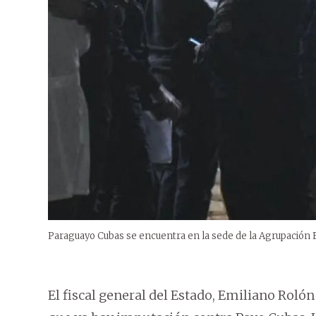
Paraguayo Cubas se encuentra en la sede de la Agrupación Es
El fiscal general del Estado, Emiliano Roló