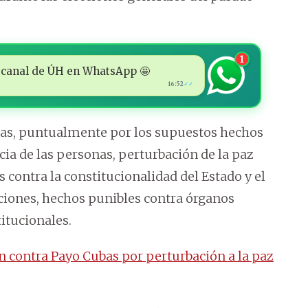
1
 al canal de ÚH en WhatsApp 🤩
16:52
✓✓
as, puntualmente por los supuestos hechos
cia de las personas, perturbación de la paz
s contra la constitucionalidad del Estado y el
ciones, hechos punibles contra órganos
itucionales.
ón contra Payo Cubas por perturbación a la paz