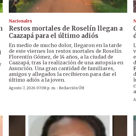
Nacionales
N
n
Restos mortales de Roselín llegan a
Caazapá para el último adiós
En medio de mucho dolor, llegaron en la tarde
de este viernes los restos mortales de Roselín
v
l
Florentín Gómez, de 14 años, a la ciudad de
e
Caazapá, tras la realización de una autopsia en
d
y
Asunción. Una gran cantidad de familiares,
amigos y allegados la recibieron para dar el
d
último adiós a la joven.
l
c
·
Agosto 7, 2026 07:08 p. m.
Redacción ÚH
a
A