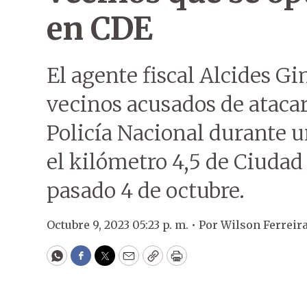
en CDE
El agente fiscal Alcides G
vecinos acusados de atacar 
Policía Nacional durante u
el kilómetro 4,5 de Ciudad 
pasado 4 de octubre.
Octubre 9, 2023 05:23 p. m. •
Por
Wilson Ferreir
WhatsApp
Facebook
Twitter
Email
Copy
Print