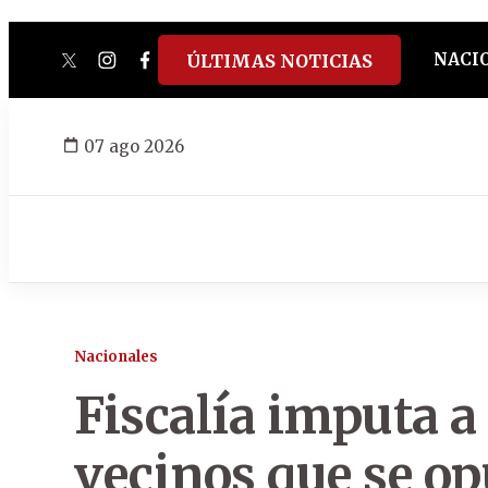
NACI
ÚLTIMAS NOTICIAS
twitter
instagram
facebook
tiktok
youtube
spotify
07 ago 2026
Nacionales
Fiscalía imputa a
vecinos que se op