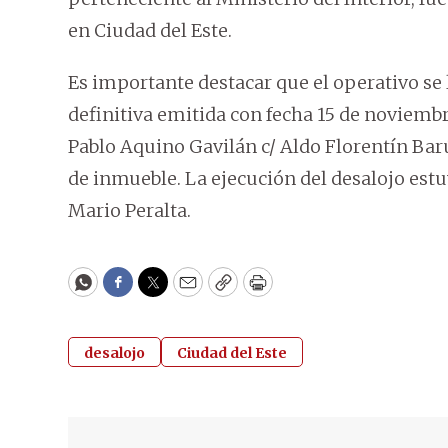
en Ciudad del Este.
Es importante destacar que el operativo se
definitiva emitida con fecha 15 de noviemb
Pablo Aquino Gavilán c/ Aldo Florentín Bar
de inmueble. La ejecución del desalojo estuv
Mario Peralta.
WhatsApp
Facebook
Twitter
Email
Copy
Print
desalojo
Ciudad del Este