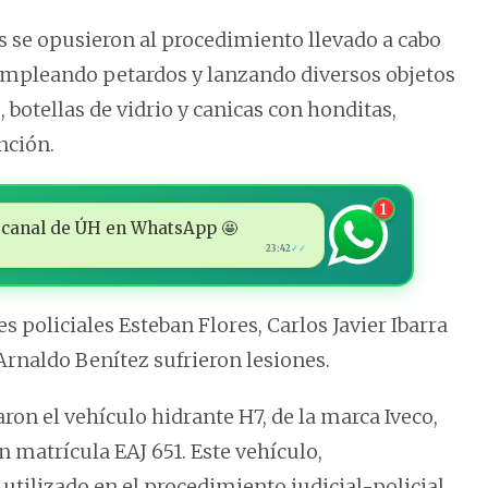
s se opusieron al procedimiento llevado a cabo
, empleando petardos y lanzando diversos objetos
 botellas de vidrio y canicas con honditas,
nción.
1
 al canal de ÚH en WhatsApp 🤩
23:42
✓✓
 policiales Esteban Flores, Carlos Javier Ibarra
 Arnaldo Benítez sufrieron lesiones.
on el vehículo hidrante H7, de la marca Iveco,
n matrícula EAJ 651. Este vehículo,
e utilizado en el procedimiento judicial-policial