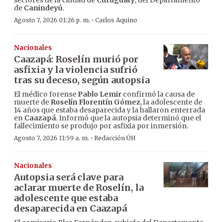
sectores de la ciudad de
Curuguaty
, del Departamento
de
Canindeyú
.
·
Agosto 7, 2026 01:26 p. m.
Carlos Aquino
Nacionales
Caazapá: Roselín murió por
asfixia y la violencia sufrió
tras su deceso, según autopsia
El médico forense
Pablo Lemir
confirmó la causa de
muerte de
Roselín Florentín Gómez
, la adolescente de
14 años que estaba desaparecida y la hallaron enterrada
en
Caazapá
. Informó que la autopsia determinó que el
fallecimiento se produjo por asfixia por inmersión.
·
Agosto 7, 2026 11:59 a. m.
Redacción ÚH
Nacionales
Autopsia será clave para
aclarar muerte de Roselín, la
adolescente que estaba
desaparecida en Caazapá