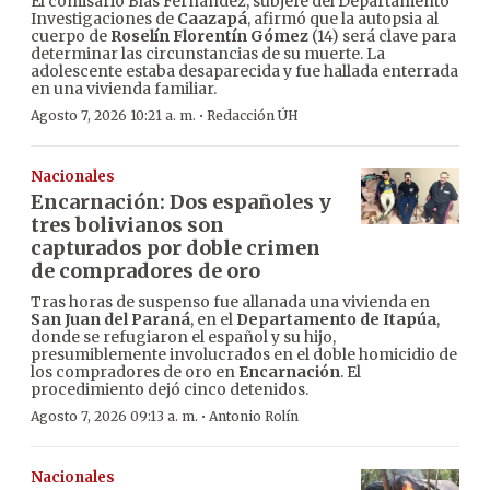
El comisario Blas Fernández, subjefe del Departamento
Investigaciones de
Caazapá
, afirmó que la autopsia al
cuerpo de
Roselín Florentín Gómez
(14) será clave para
determinar las circunstancias de su muerte. La
adolescente estaba desaparecida y fue hallada enterrada
en una vivienda familiar.
·
Agosto 7, 2026 10:21 a. m.
Redacción ÚH
Nacionales
Encarnación: Dos españoles y
tres bolivianos son
capturados por doble crimen
de compradores de oro
Tras horas de suspenso fue allanada una vivienda en
San Juan del Paraná
, en el
Departamento de Itapúa
,
donde se refugiaron el español y su hijo,
presumiblemente involucrados en el doble homicidio de
los compradores de oro en
Encarnación
. El
procedimiento dejó cinco detenidos.
·
Agosto 7, 2026 09:13 a. m.
Antonio Rolín
Nacionales