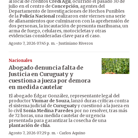
al local de créditos
Credi Ágil
, ocurrido el pasado 30 de
julio en el centro de
Concepción
, agentes del
Departamento de Investigaciones de Hechos Punibles
de la
Policía Nacional
realizaron este viernes una serie
de allanamientos que culminaron con la aprehensión de
dos personas, la incautación de presunta marihuana, un
arma de fuego, celulares, motocicletas y otras
evidencias consideradas clave para el caso.
·
Agosto 7, 2026 07:45 p. m.
Justiniano Riveros
Nacionales
Abogado denuncia falta de
Justicia en Curuguaty y
cuestiona a jueza por demora
en medida cautelar
El abogado Édgar González, representante legal del
productor
Viumar de Souza
, lanzó duras críticas contra
el sistema judicial de
Curuguaty
y cuestionó a la jueza en
lo civil
Sonia Medina Paredes
por no resolver, tras más
de 72 horas, una medida cautelar de urgencia
presentada para garantizar la cosecha de una
plantación de chía
.
·
Agosto 7, 2026 07:29 p. m.
Carlos Aquino