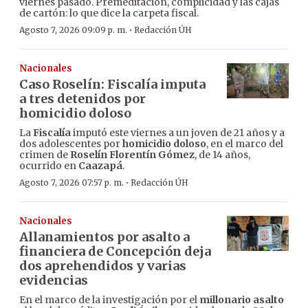
viernes pasado. Premeditación, complicidad y las cajas
de cartón: lo que dice la carpeta fiscal.
·
Agosto 7, 2026 09:09 p. m.
Redacción ÚH
Nacionales
Caso Roselín: Fiscalía imputa
a tres detenidos por
homicidio doloso
La
Fiscalía
imputó este viernes a un joven de 21 años y a
dos adolescentes por
homicidio doloso
, en el marco del
crimen de
Roselín Florentín Gómez
, de 14 años,
ocurrido en
Caazapá
.
·
Agosto 7, 2026 07:57 p. m.
Redacción ÚH
Nacionales
Allanamientos por asalto a
financiera de Concepción deja
dos aprehendidos y varias
evidencias
En el marco de la investigación por el
millonario asalto