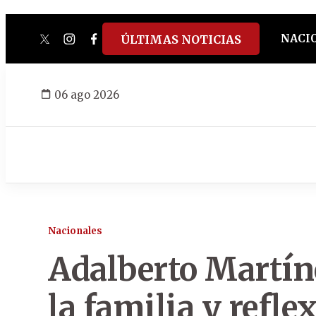
NACI
ÚLTIMAS NOTICIAS
twitter
instagram
facebook
tiktok
youtube
spotify
06 ago 2026
Nacionales
Adalberto Martíne
la familia y refle