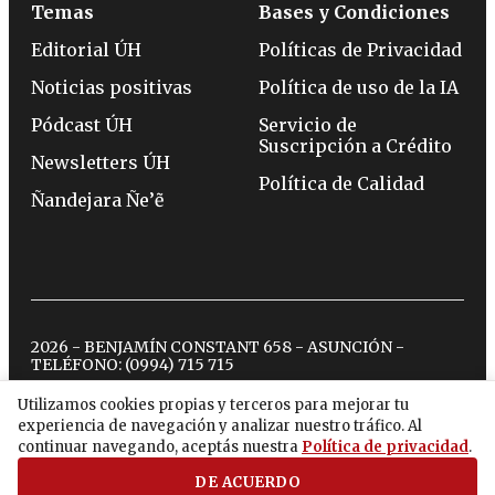
Temas
Bases y Condiciones
Editorial ÚH
Políticas de Privacidad
Noticias positivas
Política de uso de la IA
Pódcast ÚH
Servicio de
Suscripción a Crédito
Newsletters ÚH
Política de Calidad
Ñandejara Ñe’ẽ
2026 - BENJAMÍN CONSTANT 658 - ASUNCIÓN -
TELÉFONO:
(0994) 715 715
Utilizamos cookies propias y terceros para mejorar tu
experiencia de navegación y analizar nuestro tráfico. Al
twitter
instagram
facebook
tiktok
youtube
spotify
continuar navegando, aceptás nuestra
Política de privacidad
.
DE ACUERDO