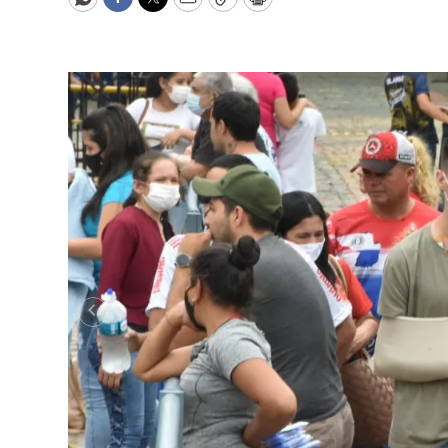
WhatsApp
Facebook
Twitter
Email
Copy
Print