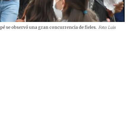
cupé se observó una gran concurrencia de fieles.
Foto: Luis
2
/
10
sín