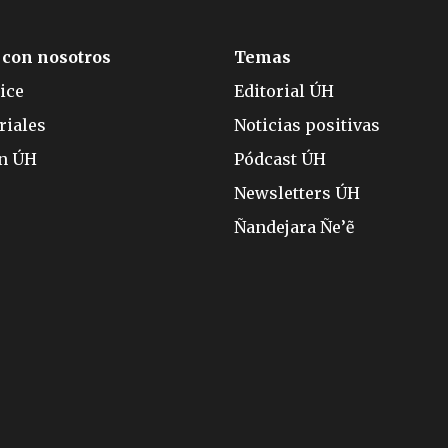
 con nosotros
Temas
ice
Editorial ÚH
riales
Noticias positivas
ón ÚH
Pódcast ÚH
Newsletters ÚH
Ñandejara Ñe’ẽ