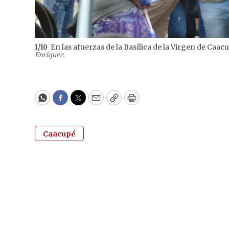
En las afuerzas de la Basílica de la Virgen de Caa
1
/
10
Enriquez.
WhatsApp
Facebook
Twitter
Email
Copy
Print
Caacupé