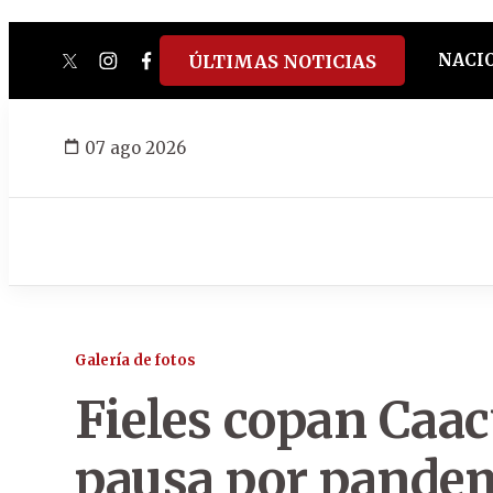
NACI
ÚLTIMAS NOTICIAS
twitter
instagram
facebook
tiktok
youtube
spotify
07 ago 2026
Galería de fotos
Fieles copan Caac
pausa por pande