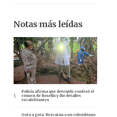
Notas más leídas
Por una festividad mariana segura se recomendó que no acuda
tomas respiratorios, adultos mayores y los que tiene alguna enfe
Policía afirma que detenido confesó el
crimen de Roselín y dio detalles
escalofriantes
Gota a gota: Rescatan a un colombiano