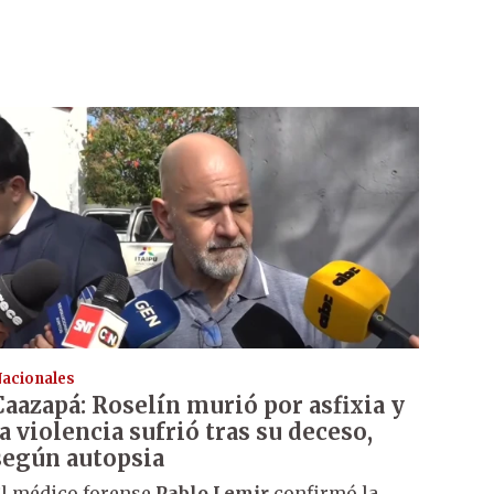
acionales
Caazapá: Roselín murió por asfixia y
la violencia sufrió tras su deceso,
según autopsia
l médico forense
Pablo Lemir
confirmó la