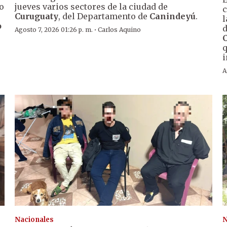
o
jueves varios sectores de la ciudad de
c
Curuguaty
, del Departamento de
Canindeyú
.
l
o
d
·
Agosto 7, 2026 01:26 p. m.
Carlos Aquino
q
i
A
Nacionales
N