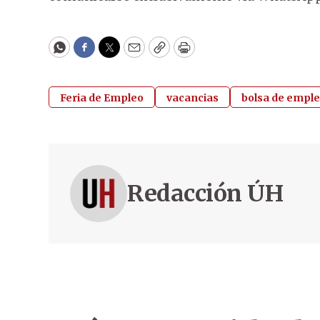
WhatsApp
Facebook
Twitter
Email
Copy
Print
Feria de Empleo
vacancias
bolsa de empl
Redacción ÚH