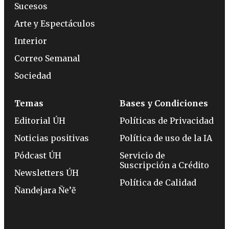
Sucesos
Arte y Espectáculos
Interior
Correo Semanal
Sociedad
Temas
Bases y Condiciones
Editorial ÚH
Políticas de Privacidad
Noticias positivas
Política de uso de la IA
Pódcast ÚH
Servicio de
Suscripción a Crédito
Newsletters ÚH
Política de Calidad
Ñandejara Ñe’ẽ