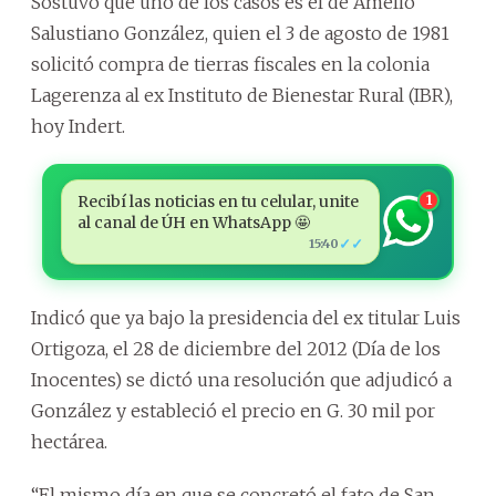
Sostuvo que uno de los casos es el de Amelio
Salustiano González, quien el 3 de agosto de 1981
solicitó compra de tierras fiscales en la colonia
Lagerenza al ex Instituto de Bienestar Rural (IBR),
hoy Indert.
Recibí las noticias en tu celular, unite
1
al canal de ÚH en WhatsApp 🤩
✓✓
15:40
Indicó que ya bajo la presidencia del ex titular Luis
Ortigoza, el 28 de diciembre del 2012 (Día de los
Inocentes) se dictó una resolución que adjudicó a
González y estableció el precio en G. 30 mil por
hectárea.
“El mismo día en que se concretó el fato de San