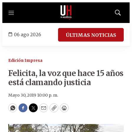
Menú
Mostrar
búsqued
06 ago 2026
ÚLTIMAS NOTICIAS
Edición Impresa
Felicita, la voz que hace 15 años
está clamando justicia
Mayo 30, 2019 10:00 p. m.
WhatsApp
Facebook
Twitter
Email
Copy
Print