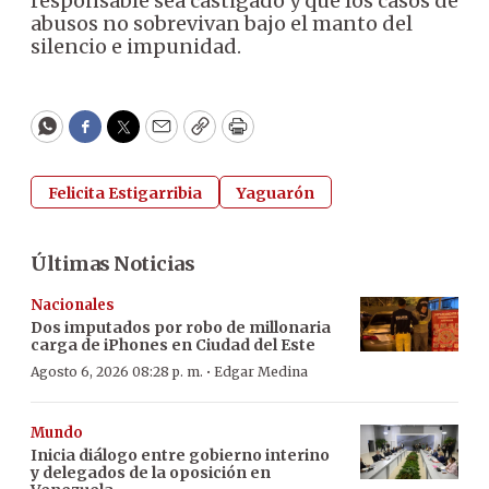
responsable sea castigado y que los casos de
abusos no sobrevivan bajo el manto del
silencio e impunidad.
WhatsApp
Facebook
Twitter
Email
Copy
Print
Felicita Estigarribia
Yaguarón
Últimas Noticias
Nacionales
Dos imputados por robo de millonaria
carga de iPhones en Ciudad del Este
·
Agosto 6, 2026 08:28 p. m.
Edgar Medina
Mundo
Inicia diálogo entre gobierno interino
y delegados de la oposición en