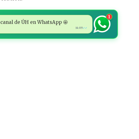
1
 al canal de ÚH en WhatsApp 🤩
14:09
✓✓