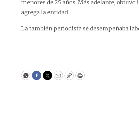
menores de 25 años. Más adelante, obtuvo i
agrega la entidad.
La también periodista se desempeñaba labo
WhatsApp
Facebook
Twitter
Email
Copy
Print