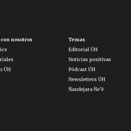
 con nosotros
Temas
ice
Editorial ÚH
riales
Noticias positivas
ón ÚH
Pódcast ÚH
Newsletters ÚH
Ñandejara Ñe’ẽ