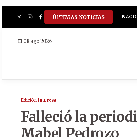
NACI
ÚLTIMAS NOTICIAS
twitter
instagram
facebook
tiktok
youtube
spotify
08 ago 2026
Edición Impresa
Falleció la period
Mabel Pedrozo