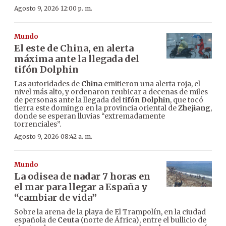
Agosto 9, 2026 12:00 p. m.
Mundo
El este de China, en alerta
máxima ante la llegada del
tifón Dolphin
Las autoridades de
China
emitieron una alerta roja, el
nivel más alto, y ordenaron reubicar a decenas de miles
de personas ante la llegada del t
ifón Dolphin
, que tocó
tierra este domingo en la provincia oriental de
Zhejiang
,
donde se esperan lluvias “extremadamente
torrenciales”.
Agosto 9, 2026 08:42 a. m.
Mundo
La odisea de nadar 7 horas en
el mar para llegar a España y
“cambiar de vida”
Sobre la arena de la playa de El Trampolín, en la ciudad
española de
Ceuta
(norte de África), entre el bullicio de