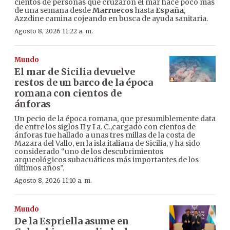
cientos de personas que cruzaron el mar hace poco más
de una semana desde
Marruecos
hasta
España
,
Azzdine camina cojeando en busca de ayuda sanitaria.
Agosto 8, 2026 11:22 a. m.
Mundo
El mar de Sicilia devuelve
restos de un barco de la época
romana con cientos de
ánforas
Un pecio de la época romana, que presumiblemente data
de entre los siglos II y I a. C.,cargado con cientos de
ánforas fue hallado a unas tres millas de la costa de
Mazara del Vallo, en la isla italiana de Sicilia, y ha sido
considerado “uno de los descubrimientos
arqueológicos subacuáticos más importantes de los
últimos años”.
Agosto 8, 2026 11:10 a. m.
Mundo
De la Espriella asume en