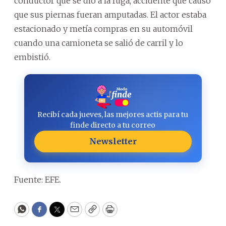
conductor que se dio a la fuga, accidente que causó
que sus piernas fueran amputadas. El actor estaba
estacionado y metía compras en su automóvil
cuando una camioneta se salió de carril y lo
embistió.
Recibí cada jueves, las mejores actis para tu
finde directo a tu correo
Newsletter
Fuente: EFE.
WhatsApp
Facebook
Twitter
Email
Copy
Print