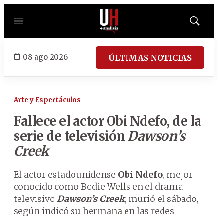
Menú
Mostrar
búsqued
08 ago 2026
ÚLTIMAS NOTICIAS
Arte y Espectáculos
Fallece el actor Obi Ndefo, de la
serie de televisión
Dawson’s
Creek
El actor estadounidense
Obi Ndefo
, mejor
conocido como Bodie Wells en el drama
televisivo
Dawson’s Creek
, murió el sábado,
según indicó su hermana en las redes