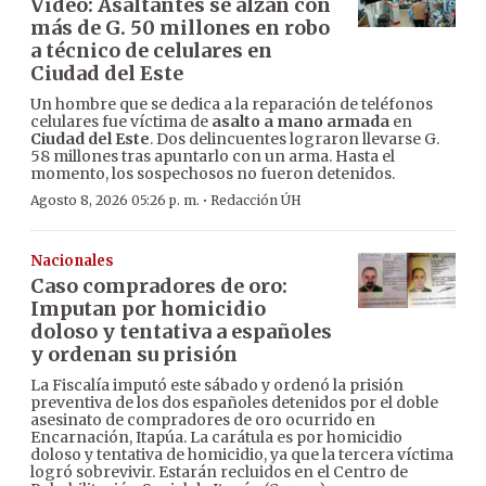
Video: Asaltantes se alzan con
más de G. 50 millones en robo
a técnico de celulares en
Ciudad del Este
Un hombre que se dedica a la reparación de teléfonos
celulares fue víctima de
asalto a mano armada
en
Ciudad del Este
. Dos delincuentes lograron llevarse G.
58 millones tras apuntarlo con un arma. Hasta el
momento, los sospechosos no fueron detenidos.
·
Agosto 8, 2026 05:26 p. m.
Redacción ÚH
Nacionales
Caso compradores de oro:
Imputan por homicidio
doloso y tentativa a españoles
y ordenan su prisión
La Fiscalía imputó este sábado y ordenó la prisión
preventiva de los dos españoles detenidos por el doble
asesinato de compradores de oro ocurrido en
Encarnación, Itapúa. La carátula es por homicidio
doloso y tentativa de homicidio, ya que la tercera víctima
logró sobrevivir. Estarán recluidos en el Centro de