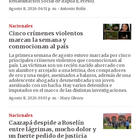
Rehabilitación Social de Itapúa (Cereso).
·
Agosto 8, 2026 04:51 p. m.
Antonio Rolín
Nacionales
Cinco crímenes violentos
marcan la semana y
conmocionan al país
La primera semana de agosto estuvo marcada por cinco
principales crímenes violentos que conmocionan al
país. Las víctimas son un recién nacido ahorcado con
un alambre y arrojado a una letrina, dos compradores
de oro y una mujer, asesinados a balazos, además de una
adolescente ahogada y desmembrada y un joven
asesinado con un hacha. Hay varios detenidos e
imputados en el marco de las distintas investigaciones.
·
Agosto 8, 2026 03:03 p. m.
Mary Glezcu
Nacionales
Caazapá despide a Roselín
entre lágrimas, mucho dolor y
un fuerte pedido de justicia