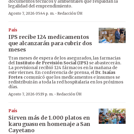
documentos técnicos y ambientales que respaldan la
legalidad del emprendimiento.
·
Agosto 7, 2026 05:44 p. m.
Redacción ÚH
País
IPS recibe 124 medicamentos
que alcanzarán para cubrir dos
meses
Tras meses de espera de los asegurados, las farmacias
del
Instituto de Previsión Social (IPS)
se abastecerán.
La previsional recibió 124 fármacos en la mañana de
este viernes. En conferencia de prensa, el
Dr. Isaías
Fretes
comunicó que los medicamentos e insumos se
redistribuirán a toda la red hospitalaria en los próximos
días.
·
Agosto 7, 2026 05:19 p. m.
Redacción ÚH
País
Sirven más de 1.000 platos en
karu guasu en homenaje a San
Cayetano