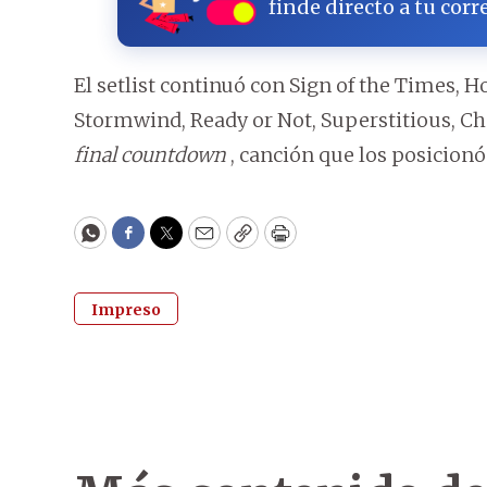
finde directo a tu corr
El setlist continuó con Sign of the Times, H
Stormwind, Ready or Not, Superstitious, Che
final countdown
, canción que los posicion
WhatsApp
Facebook
Twitter
Email
Copy
Print
Impreso