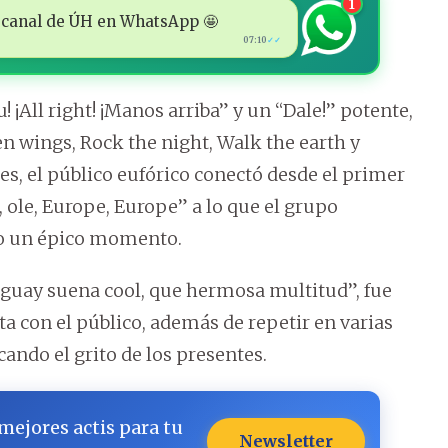
1
 al canal de ÚH en WhatsApp 🤩
07:10
✓✓
¡All right! ¡Manos arriba” y un “Dale!” potente,
 wings, Rock the night, Walk the earth y
s, el público eufórico conectó desde el primer
, ole, Europe, Europe” a lo que el grupo
o un épico momento.
aguay suena cool, que hermosa multitud”, fue
sta con el público, además de repetir en varias
ando el grito de los presentes.
 mejores actis para tu
Newsletter