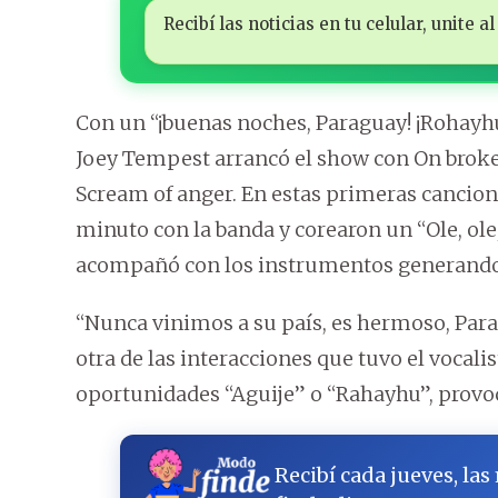
Recibí las noticias en tu celular, unite
Con un “¡buenas noches, Paraguay! ¡Rohayhu! 
Joey Tempest arrancó el show con On broken
Scream of anger. En estas primeras cancione
minuto con la banda y corearon un “Ole, ole
acompañó con los instrumentos generand
“Nunca vinimos a su país, es hermoso, Par
otra de las interacciones que tuvo el vocali
oportunidades “Aguije” o “Rahayhu”, provoc
Recibí cada jueves, las