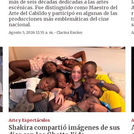
más de seis décadas dedicadas a las artes
l
escénicas. Fue distinguido como Maestro del
A
Arte del Cabildo y participó en algunas de las
r
producciones más emblemáticas del cine
t
nacional.
s
·
Agosto 5, 2026 11:55 a. m.
Clarisa Enciso
A
Arte y Espectáculos
A
Shakira compartió imágenes de sus