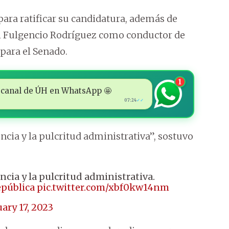
ara ratificar su candidatura, además de
el Fulgencio Rodríguez como conductor de
 para el Senado.
1
 al canal de ÚH en WhatsApp 🤩
07:24
✓✓
encia y la pulcritud administrativa”, sostuvo
encia y la pulcritud administrativa.
pública
pic.twitter.com/xbf0kw14nm
ary 17, 2023