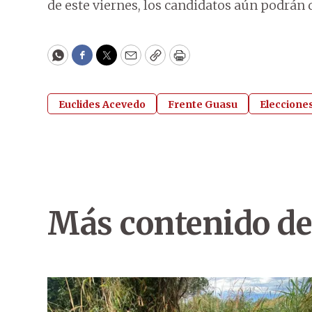
de este viernes, los candidatos aún podrán d
WhatsApp
Facebook
Twitter
Email
Copy
Print
Euclides Acevedo
Frente Guasu
Eleccione
Más contenido de