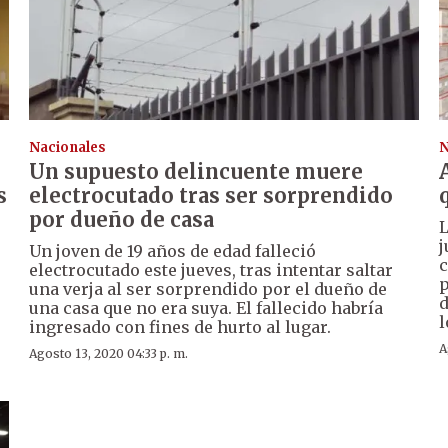
Nacionales
N
Un supuesto delincuente muere
s
electrocutado tras ser sorprendido
por dueño de casa
L
j
Un joven de 19 años de edad falleció
e
c
electrocutado este jueves, tras intentar saltar
p
una verja al ser sorprendido por el dueño de
d
una casa que no era suya. El fallecido habría
l
ingresado con fines de hurto al lugar.
A
Agosto 13, 2020 04:33 p. m.