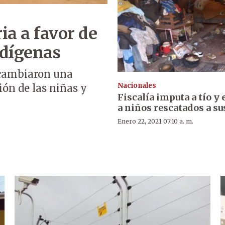
a a favor de
ndígenas
cambiaron una
Nacionales
ión de las niñas y
Fiscalía imputa a tío y
a niños rescatados a su
Enero 22, 2021 07:10 a. m.