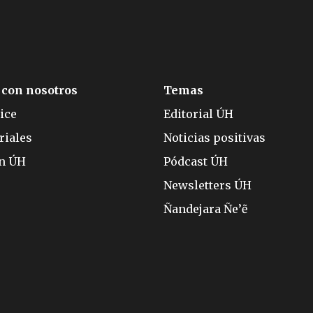
 con nosotros
Temas
ice
Editorial ÚH
riales
Noticias positivas
ón ÚH
Pódcast ÚH
Newsletters ÚH
Ñandejara Ñe’ẽ