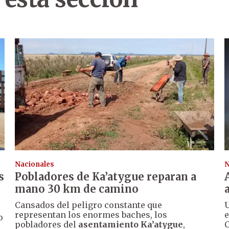
Nacionales
N
s
Pobladores de Ka’atygue reparan a
mano 30 km de camino
Cansados del peligro constante que
U
representan los enormes baches, los
e
o
pobladores del
asentamiento Ka’atygue
,
C