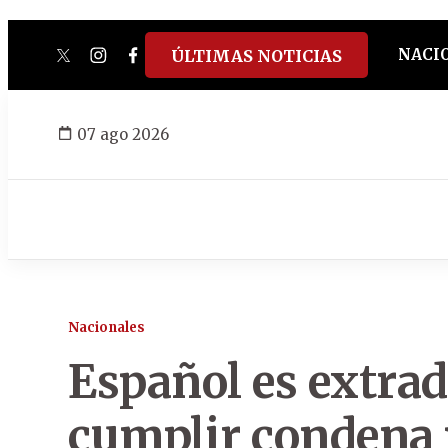
NACI
ÚLTIMAS NOTICIAS
twitter
instagram
facebook
tiktok
youtube
spotify
07 ago 2026
Nacionales
Español es extrad
cumplir condena 