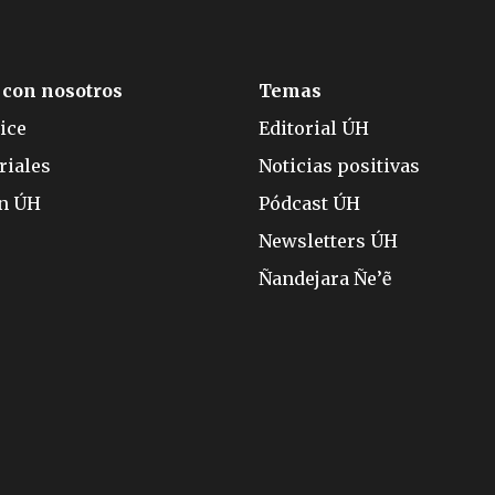
 con nosotros
Temas
ice
Editorial ÚH
riales
Noticias positivas
ón ÚH
Pódcast ÚH
Newsletters ÚH
Ñandejara Ñe’ẽ