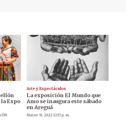
Arte y Espectáculos
ellón
La exposición El Mundo que
 la Expo
Amo se inaugura este sábado
en Areguá
n ÚH
Marzo 31, 2022 12:17 p. m.