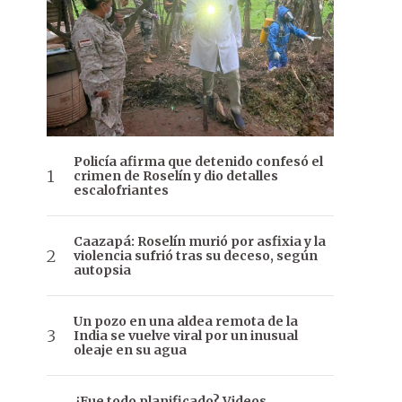
Policía afirma que detenido confesó el
crimen de Roselín y dio detalles
escalofriantes
Caazapá: Roselín murió por asfixia y la
violencia sufrió tras su deceso, según
autopsia
Un pozo en una aldea remota de la
India se vuelve viral por un inusual
oleaje en su agua
¿Fue todo planificado? Videos