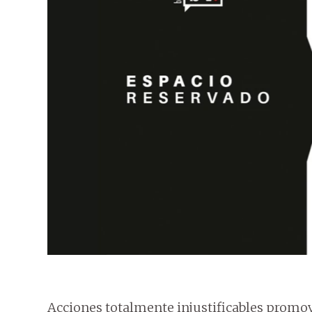
Acciones totalmente injustificables promo