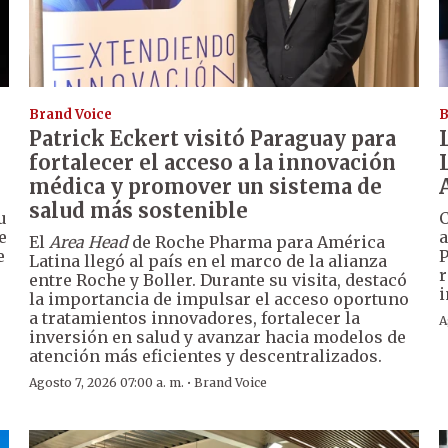
Brand Voice
B
Patrick Eckert visitó Paraguay para
fortalecer el acceso a la innovación
médica y promover un sistema de
salud más sostenible
u
C
e
a
El
Area Head
de Roche Pharma para América
e
P
Latina llegó al país en el marco de la alianza
r
entre Roche y Boller. Durante su visita, destacó
i
la importancia de impulsar el acceso oportuno
a tratamientos innovadores, fortalecer la
A
inversión en salud y avanzar hacia modelos de
atención más eficientes y descentralizados.
·
Agosto 7, 2026 07:00 a. m.
Brand Voice