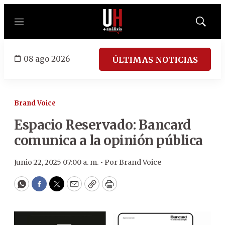
Menú
Mostrar
búsqued
08 ago 2026
ÚLTIMAS NOTICIAS
Brand Voice
Espacio Reservado: Bancard
comunica a la opinión pública
Junio 22, 2025 07:00 a. m. •
Por
Brand Voice
WhatsApp
Facebook
Twitter
Email
Copy
Print