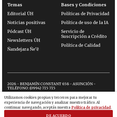
Temas
Bases y Condiciones
Editorial ÚH
Políticas de Privacidad
Noticias positivas
Política de uso de la IA
Pódcast ÚH
Servicio de
Suscripción a Crédito
Newsletters ÚH
Política de Calidad
Ñandejara Ñe’ẽ
2026 - BENJAMÍN CONSTANT 658 - ASUNCIÓN -
TELÉFONO:
(0994) 715 715
Utilizamos cookies propias y terceros para mejorar tu
experiencia de navegación y analizar nuestro tráfico. Al
twitter
instagram
facebook
tiktok
youtube
spotify
continuar navegando, aceptás nuestra
Política de privacidad
.
DE ACUERDO