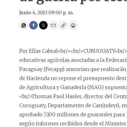
Junio 4, 2013 09:00 p. m.
WhatsApp
Facebook
Twitter
Email
Copy
Print
Por Elías Cabral<br/><br/>CURUGUATY<br/><
educativas agrícolas asociadas a la Federac
Paraguay (Fecapp) anuncian que realizarán co
de Hacienda no repone el presupuesto desti
de Agricultura y Ganadería (MAG) supuest
<br/>Thomas Paul Hasler, director del Centr
Curuguaty, Departamento de Canindeyú, ma
aprobado 7.100 millones de guaraníes para 1
según informes recibidos desde el Minister