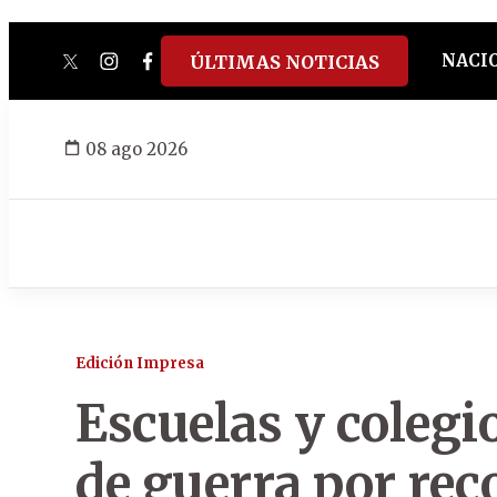
NACI
ÚLTIMAS NOTICIAS
twitter
instagram
facebook
tiktok
youtube
spotify
08 ago 2026
Edición Impresa
Escuelas y colegio
de guerra por rec