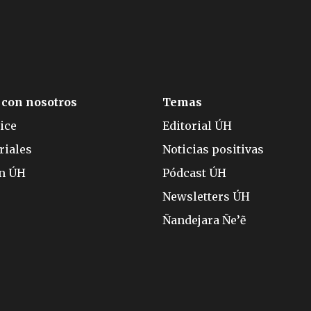
 con nosotros
Temas
ice
Editorial ÚH
riales
Noticias positivas
ón ÚH
Pódcast ÚH
Newsletters ÚH
Ñandejara Ñe’ẽ