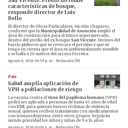
San Vicente: Predio no reúne
características de bosque,
responde director de Luis
Bello
El director de Obras Particulares, Nicolás Chaparro,
confirmó que la
Municipalidad de Asunción
amplió el
área de construcción para el futuro supermercado,
dentro del predio del ex bosque
San Vicente
. Vecinos del
barrio pidieron que se revocara el permiso y que se
tenga en cuenta que el área es ambientalmente sensible
y se halla a 20 metros del arroyo Ferreira.
·
Agosto 6, 2026 06:59 p. m.
Redacción ÚH
País
Salud amplía aplicación de
VPH a poblaciones de riesgo
La vacuna contra el
virus del papiloma humano
(VPH)
podrá ser aplicada a personas de hasta 45 años de edad
con
VIH
, para quienes fueron víctimas de violencia
sexual, quienes reciben tratamiento con medicamentos
con inmunodepresor, entre otros grupos. Seguirán
siendo prioridad los niños y niñas de 9 a 14 años.
·
Agosto 6, 2026 05:06 p. m.
Redacción ÚH