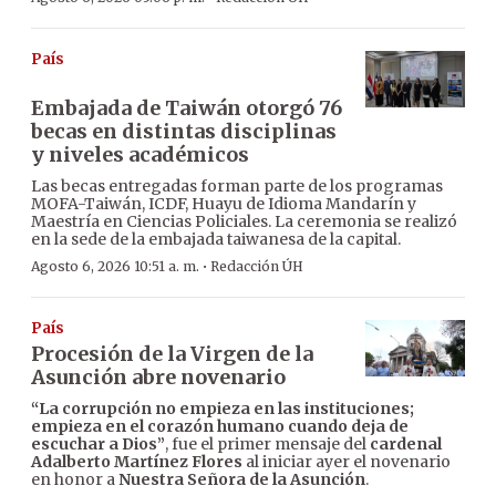
País
Embajada de Taiwán otorgó 76
becas en distintas disciplinas
y niveles académicos
Las becas entregadas forman parte de los programas
MOFA-Taiwán, ICDF, Huayu de Idioma Mandarín y
Maestría en Ciencias Policiales. La ceremonia se realizó
en la sede de la embajada taiwanesa de la capital.
·
Agosto 6, 2026 10:51 a. m.
Redacción ÚH
País
Procesión de la Virgen de la
Asunción abre novenario
“La corrupción no empieza en las instituciones;
empieza en el corazón humano cuando deja de
escuchar a Dios”
, fue el primer mensaje del
cardenal
Adalberto Martínez Flores
al iniciar ayer el novenario
en honor a
Nuestra Señora de la Asunción
.