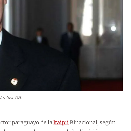
 Archivo UH.
ctor paraguayo de la
Itaipú
Binacional, según