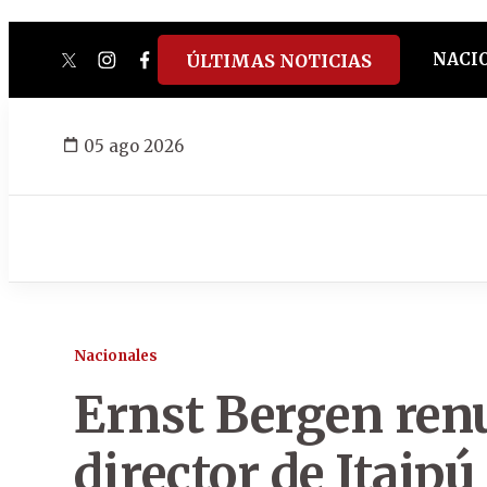
NACI
ÚLTIMAS NOTICIAS
twitter
instagram
facebook
tiktok
youtube
spotify
05 ago 2026
Nacionales
Ernst Bergen renu
director de Itaipú