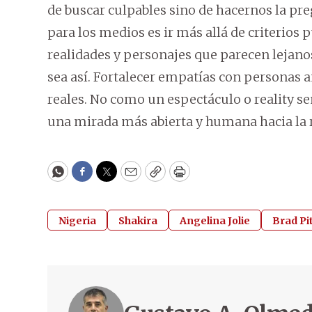
de buscar culpables sino de hacernos la pre
para los medios es ir más allá de criterios
realidades y personajes que parecen lejanos 
sea así. Fortalecer empatías con personas 
reales. No como un espectáculo o reality s
una mirada más abierta y humana hacia la r
WhatsApp
Facebook
Twitter
Email
Copy
Print
Nigeria
Shakira
Angelina Jolie
Brad Pi