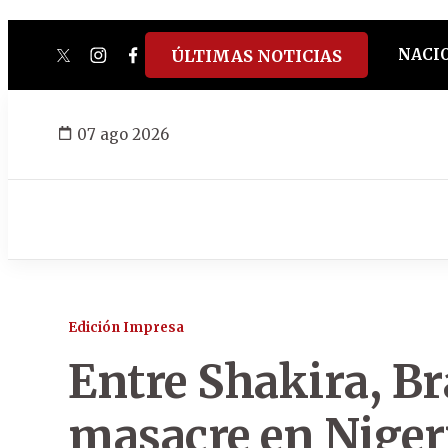
NACI
ÚLTIMAS NOTICIAS
twitter
instagram
facebook
tiktok
youtube
spotify
07 ago 2026
Edición Impresa
Entre Shakira, Br
masacre en Niger