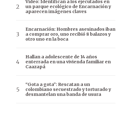
Video: Identifican a los ejecutados en
un parque ecológico de Encarnación y
aparecen imágenes claves
Encarnación: Hombres asesinados iban
a comprar oro, uno recibió 8 balazos y
otro uno en la boca
Hallan a adolescente de 14 años
enterrada en una vivienda familiar en
Caazapá
“Gota a gota”: Rescatan a un
colombiano secuestrado y torturado y
desmantelan una banda de usura