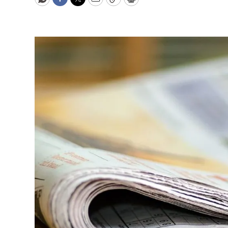
WhatsApp
Facebook
Twitter
Email
Copy
Print