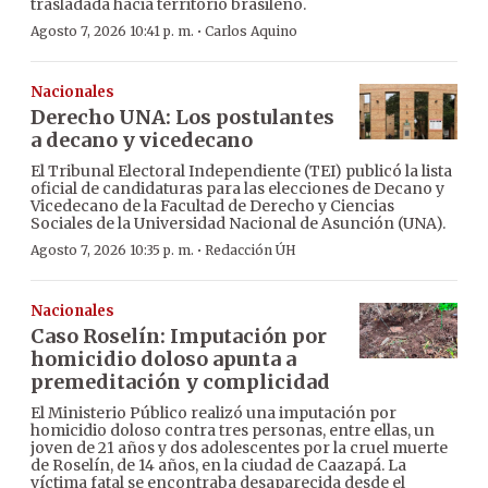
trasladada hacia territorio brasileño.
·
Agosto 7, 2026 10:41 p. m.
Carlos Aquino
Nacionales
Derecho UNA: Los postulantes
a decano y vicedecano
El Tribunal Electoral Independiente (TEI) publicó la lista
oficial de candidaturas para las elecciones de Decano y
Vicedecano de la Facultad de Derecho y Ciencias
Sociales de la Universidad Nacional de Asunción (UNA).
·
Agosto 7, 2026 10:35 p. m.
Redacción ÚH
Nacionales
Caso Roselín: Imputación por
homicidio doloso apunta a
premeditación y complicidad
El Ministerio Público realizó una imputación por
homicidio doloso contra tres personas, entre ellas, un
joven de 21 años y dos adolescentes por la cruel muerte
de Roselín, de 14 años, en la ciudad de Caazapá. La
víctima fatal se encontraba desaparecida desde el