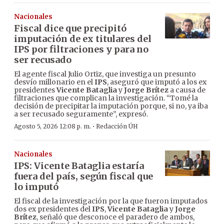
Nacionales
Fiscal dice que precipitó
imputación de ex titulares del
IPS por filtraciones y para no
ser recusado
El agente fiscal Julio Ortiz, que investiga un presunto
desvío millonario en el
IPS
, aseguró que imputó a los ex
presidentes
Vicente Bataglia
y
Jorge Brítez
a causa de
filtraciones que complican la investigación. “Tomé la
decisión de precipitar la imputación porque, si no, ya iba
a ser recusado seguramente”, expresó.
·
Agosto 5, 2026 12:08 p. m.
Redacción ÚH
Nacionales
IPS: Vicente Bataglia estaría
fuera del país, según fiscal que
lo imputó
El fiscal de la investigación por la que fueron imputados
dos ex presidentes del
IPS
,
Vicente Bataglia
y
Jorge
Brítez
, señaló que desconoce el paradero de ambos,