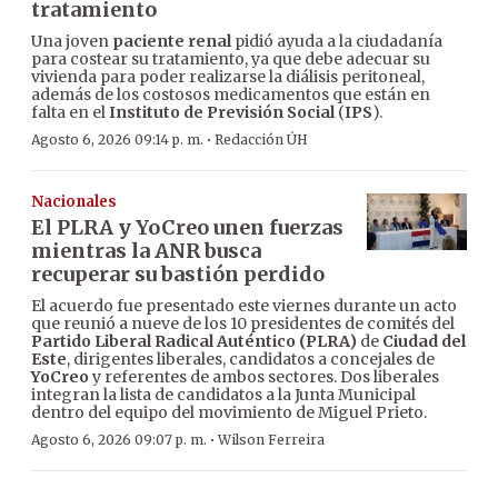
tratamiento
Una joven
paciente renal
pidió ayuda a la ciudadanía
para costear su tratamiento, ya que debe adecuar su
vivienda para poder realizarse la diálisis peritoneal,
además de los costosos medicamentos que están en
falta en el
Instituto de Previsión Social
(
IPS
).
·
Agosto 6, 2026 09:14 p. m.
Redacción ÚH
Nacionales
El PLRA y YoCreo unen fuerzas
mientras la ANR busca
recuperar su bastión perdido
El acuerdo fue presentado este viernes durante un acto
que reunió a nueve de los 10 presidentes de comités del
Partido Liberal Radical Auténtico (PLRA)
de
Ciudad del
Este
, dirigentes liberales, candidatos a concejales de
YoCreo
y referentes de ambos sectores. Dos liberales
integran la lista de candidatos a la Junta Municipal
dentro del equipo del movimiento de Miguel Prieto.
·
Agosto 6, 2026 09:07 p. m.
Wilson Ferreira