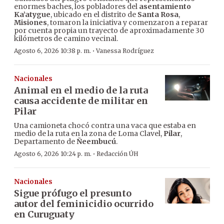
enormes baches, los pobladores del
asentamiento
Ka’atygue
, ubicado en el distrito de
Santa Rosa
,
Misiones
, tomaron la iniciativa y comenzaron a reparar
por cuenta propia un trayecto de aproximadamente 30
kilómetros de camino vecinal.
·
Agosto 6, 2026 10:38 p. m.
Vanessa Rodríguez
Nacionales
Animal en el medio de la ruta
causa accidente de militar en
Pilar
Una camioneta chocó contra una vaca que estaba en
medio de la ruta en la zona de Loma Clavel,
Pilar
,
Departamento de
Ñeembucú
.
·
Agosto 6, 2026 10:24 p. m.
Redacción ÚH
Nacionales
Sigue prófugo el presunto
autor del feminicidio ocurrido
en Curuguaty