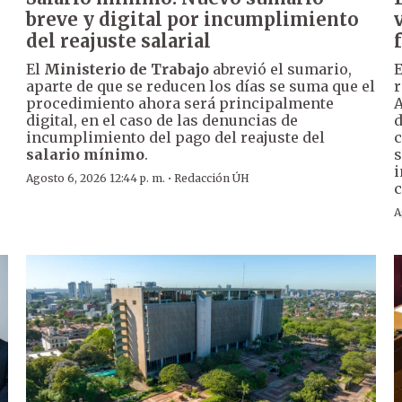
breve y digital por incumplimiento
del reajuste salarial
El
Ministerio de Trabajo
abrevió el sumario,
E
aparte de que se reducen los días se suma que el
r
procedimiento ahora será principalmente
A
digital, en el caso de las denuncias de
d
incumplimiento del pago del reajuste del
c
r
salario mínimo
.
s
i
·
Agosto 6, 2026 12:44 p. m.
Redacción ÚH
c
A