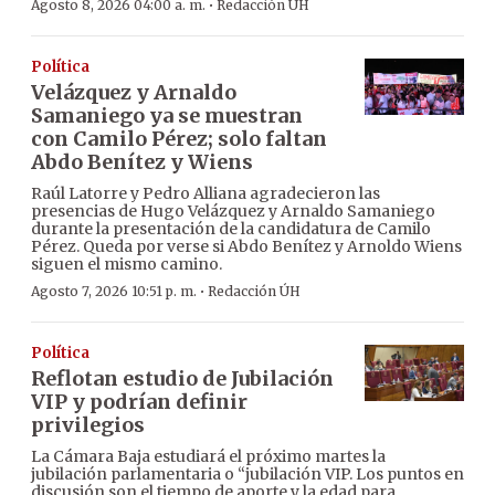
·
Agosto 8, 2026 04:00 a. m.
Redacción ÚH
Política
Velázquez y Arnaldo
Samaniego ya se muestran
con Camilo Pérez; solo faltan
Abdo Benítez y Wiens
Raúl Latorre y Pedro Alliana agradecieron las
presencias de Hugo Velázquez y Arnaldo Samaniego
durante la presentación de la candidatura de Camilo
Pérez. Queda por verse si Abdo Benítez y Arnoldo Wiens
siguen el mismo camino.
·
Agosto 7, 2026 10:51 p. m.
Redacción ÚH
Política
Reflotan estudio de Jubilación
VIP y podrían definir
privilegios
La Cámara Baja estudiará el próximo martes la
jubilación parlamentaria o “jubilación VIP. Los puntos en
discusión son el tiempo de aporte y la edad para