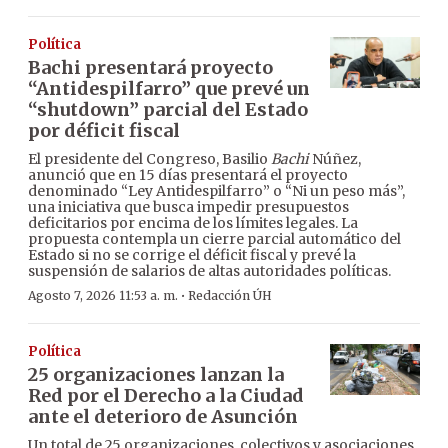
Política
Bachi presentará proyecto
“Antidespilfarro” que prevé un
“shutdown” parcial del Estado
por déficit fiscal
El presidente del Congreso, Basilio
Bachi
Núñez,
anunció que en 15 días presentará el proyecto
denominado “Ley Antidespilfarro” o “Ni un peso más”,
una iniciativa que busca impedir presupuestos
deficitarios por encima de los límites legales. La
propuesta contempla un cierre parcial automático del
Estado si no se corrige el déficit fiscal y prevé la
suspensión de salarios de altas autoridades políticas.
·
Agosto 7, 2026 11:53 a. m.
Redacción ÚH
Política
25 organizaciones lanzan la
Red por el Derecho a la Ciudad
ante el deterioro de Asunción
Un total de 25 organizaciones, colectivos y asociaciones