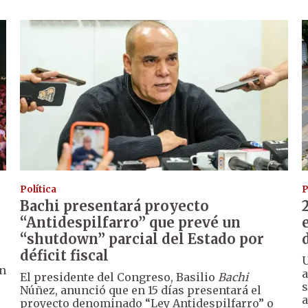
Política
P
Bachi presentará proyecto
“Antidespilfarro” que prevé un
“shutdown” parcial del Estado por
déficit fiscal
U
ón
a
El presidente del Congreso, Basilio
Bachi
s
Núñez, anunció que en 15 días presentará el
a
proyecto denominado “Ley Antidespilfarro” o