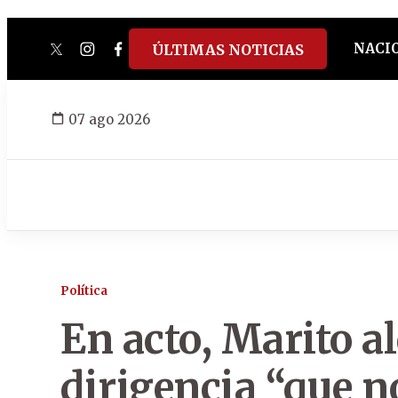
NACI
ÚLTIMAS NOTICIAS
twitter
instagram
facebook
tiktok
youtube
spotify
07 ago 2026
Política
En acto, Marito a
dirigencia “que n