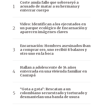
Corte anula fallo que sobreseyó a
acusado de matar a su hermana y
enterrar cuerpo
Video: Identifican a los ejecutados en
un parque ecológico de Encarnación y
aparecen imágenes claves
Encarnación: Hombres asesinados iban
a comprar oro, uno recibió 8 balazos y
otro uno en la boca
Hallan a adolescente de 14 años
enterrada en una vivienda familiar en
Caazapá
“Gota a gota”: Rescatan a un
colombiano secuestrado y torturado y
desmantelan una banda de usura