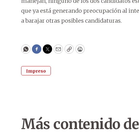
manejan, ninguno de los dos candidatos esta
que ya está generando preocupación al inter
a barajar otras posibles candidaturas.
WhatsApp
Facebook
Twitter
Email
Copy
Print
Impreso
Más contenido de