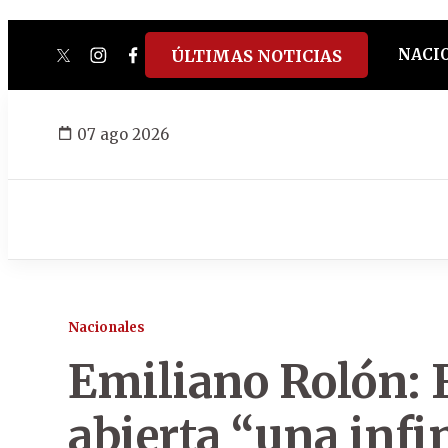
NACI
ÚLTIMAS NOTICIAS
twitter
instagram
facebook
tiktok
youtube
spotify
07 ago 2026
Nacionales
Emiliano Rolón: F
abierta “una infi