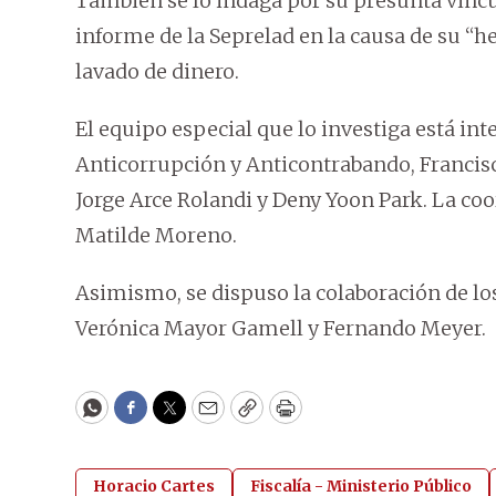
También se lo indaga por su presunta vincul
informe de la Seprelad en la causa de su “
lavado de dinero.
El equipo especial que lo investiga está in
Anticorrupción y Anticontrabando, Francis
Jorge Arce Rolandi y Deny Yoon Park. La coo
Matilde Moreno.
Asimismo, se dispuso la colaboración de los
Verónica Mayor Gamell y Fernando Meyer.
WhatsApp
Facebook
Twitter
Email
Copy
Print
Horacio Cartes
Fiscalía - Ministerio Público