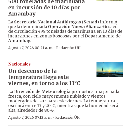
500 toneladas de marihuana
en incursión de 10 días por
Amambay
La
Secretaría Nacional Antidrogas
(
Senad
) informó
que la denominada
Operación Nueva Alianza 56
sacó
de circulación 498 toneladas de marihuana en 10 días de
incursiones en zonas boscosas por el Departamento de
Amambay
.
·
Agosto 7, 2026 08:21 a. m.
Redacción ÚH
Nacionales
Un descenso de la
temperatura llega este
viernes, en torno a los 13°C
La
Dirección de Meteorología
pronostica una jornada
fresca, con cielo mayormente nublado y vientos
moderados del sur para este viernes. La temperatura
oscilará entre 13 y 20°C, mientras que la humedad será
alta, alrededor de 80%.
·
Agosto 7, 2026 07:12 a. m.
Redacción ÚH