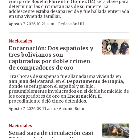
cuerpo de
Roselín Florentín Gómez
(14) será clave para
determinar las circunstancias de su muerte. La
adolescente estaba desaparecida y fue hallada enterrada
en una vivienda familiar.
·
Agosto 7, 2026 10:21 a. m.
Redacción ÚH
Nacionales
Encarnación: Dos españoles y
tres bolivianos son
capturados por doble crimen
de compradores de oro
Tras horas de suspenso fue allanada una vivienda en
San Juan del Paraná
, en el
Departamento de Itapúa
,
donde se refugiaron el español y su hijo,
presumiblemente involucrados en el doble homicidio de
los compradores de oro en
Encarnación
. El
procedimiento dejó cinco detenidos.
·
Agosto 7, 2026 09:13 a. m.
Antonio Rolín
Nacionales
Senad saca de circulación casi