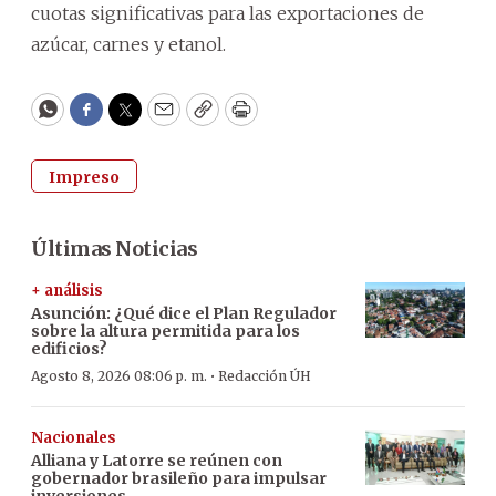
cuotas significativas para las exportaciones de
azúcar, carnes y etanol.
WhatsApp
Facebook
Twitter
Email
Copy
Print
Impreso
Últimas Noticias
+ análisis
Asunción: ¿Qué dice el Plan Regulador
sobre la altura permitida para los
edificios?
·
Agosto 8, 2026 08:06 p. m.
Redacción ÚH
Nacionales
Alliana y Latorre se reúnen con
gobernador brasileño para impulsar
inversiones