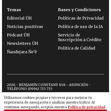
Temas
Bases y Condiciones
Editorial ÚH
Políticas de Privacidad
Noticias positivas
Política de uso de la IA
Pódcast ÚH
Servicio de
Suscripción a Crédito
Newsletters ÚH
Política de Calidad
Ñandejara Ñe’ẽ
2026 - BENJAMÍN CONSTANT 658 - ASUNCIÓN -
TELÉFONO:
(0994) 715 715
Utilizamos cookies propias y terceros para mejorar tu
experiencia de navegación y analizar nuestro tráfico. Al
twitter
instagram
facebook
tiktok
youtube
spotify
continuar navegando, aceptás nuestra
Política de privacidad
.