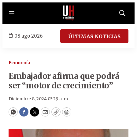
Menú
Mostrar
búsqued
08 ago 2026
ÚLTIMAS NOTICIAS
Economía
Embajador afirma que podrá
ser “motor de crecimiento”
Diciembre 8, 2024 03:29 a. m.
WhatsApp
Facebook
Twitter
Email
Copy
Print