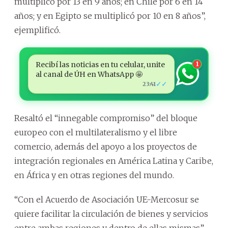
multiplicó por 13 en 9 años; en Chile por 6 en 14
años; y en Egipto se multiplicó por 10 en 8 años”,
ejemplificó.
Recibí las noticias en tu celular, unite
1
al canal de ÚH en WhatsApp 🤩
✓✓
23:41
Resaltó el “innegable compromiso” del bloque
europeo con el multilateralismo y el libre
comercio, además del apoyo a los proyectos de
integración regionales en América Latina y Caribe,
en África y en otras regiones del mundo.
“Con el Acuerdo de Asociación UE-Mercosur se
quiere facilitar la circulación de bienes y servicios
entre ambas regiones y dentro de ellas mismas”,