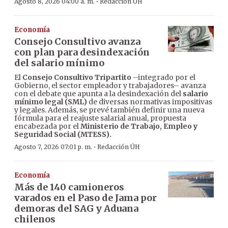
·
Agosto 8, 2026 04:00 a. m.
Redacción ÚH
Economía
Consejo Consultivo avanza
con plan para desindexación
del salario mínimo
El
Consejo Consultivo Tripartito
–integrado por el
Gobierno, el sector empleador y trabajadores– avanza
con el debate que apunta a la desindexación del
salario
mínimo legal (SML)
de diversas normativas impositivas
y legales. Además, se prevé también definir una nueva
fórmula para el reajuste salarial anual, propuesta
encabezada por el
Ministerio de Trabajo, Empleo y
Seguridad Social (MTESS).
·
Agosto 7, 2026 07:01 p. m.
Redacción ÚH
Economía
Más de 140 camioneros
varados en el Paso de Jama por
demoras del SAG y Aduana
chilenos