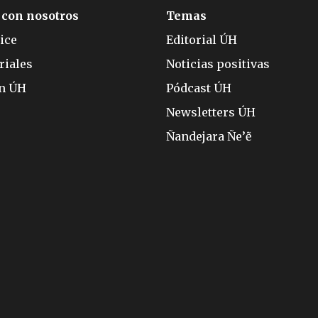
 con nosotros
Temas
ice
Editorial ÚH
riales
Noticias positivas
ón ÚH
Pódcast ÚH
Newsletters ÚH
Ñandejara Ñe’ẽ