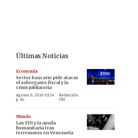
Últimas Noticias
Economía
Sector bancario pide atacar
el sobregasto fiscal y la
crisis jubilatoria
·
Agosto 6, 2026 03:24
Redacción
p. m.
ÚH
Mundo
Las FDI y la ayuda
humanitaria tras
terremotos en Venezuela