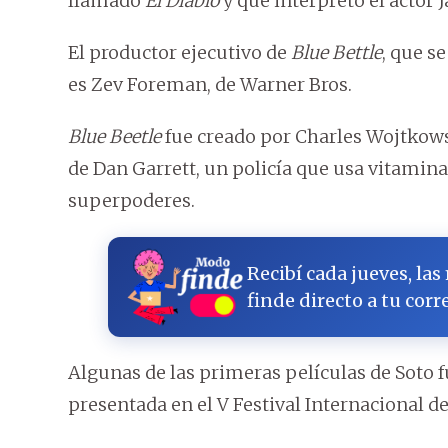
llamado
El Diablo
y que interpretó el actor 
El productor ejecutivo de
Blue Bettle
, que s
es Zev Foreman, de Warner Bros.
Blue Beetle
fue creado por Charles Wojtkows
de Dan Garrett, un policía que usa vitamin
superpoderes.
Recibí cada jueves, las
finde directo a tu corr
Algunas de las primeras películas de Soto 
presentada en el V Festival Internacional d