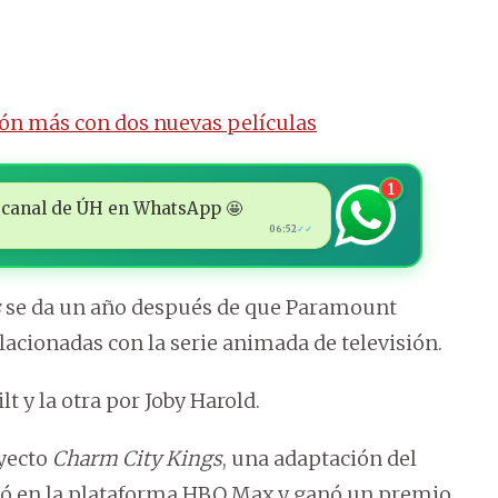
ón más con dos nuevas películas
1
 al canal de ÚH en WhatsApp 🤩
06:52
✓✓
s
se da un año después de que Paramount
lacionadas con la serie animada de televisión.
t y la otra por Joby Harold.
oyecto
Charm City Kings
, una adaptación del
ntó en la plataforma HBO Max y ganó un premio