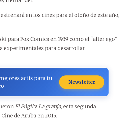
Jay Hernández.
e estrenará en los cines para el otoño de este año,
ki para Fox Comics en 1939 como el “alter ego”
as experimentales para desarrollar
 mejores actis para tu
Newsletter
eo
fueron
El Púgil
y
La granja
, esta segunda
e Cine de Aruba en 2015.