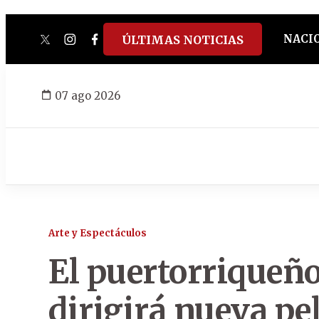
NACI
ÚLTIMAS NOTICIAS
twitter
instagram
facebook
tiktok
youtube
spotify
07 ago 2026
Arte y Espectáculos
El puertorriqueñ
dirigirá nueva pel