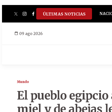
NACI
ÚLTIMAS NOTICIAS
twitter
instagram
facebook
tiktok
youtube
spotify
09 ago 2026
Mundo
El pueblo egipcio 
miel y de abejas 