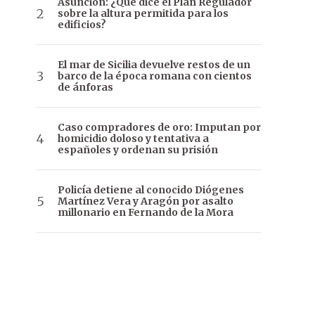
Asunción: ¿Qué dice el Plan Regulador
sobre la altura permitida para los
edificios?
El mar de Sicilia devuelve restos de un
barco de la época romana con cientos
de ánforas
Caso compradores de oro: Imputan por
homicidio doloso y tentativa a
españoles y ordenan su prisión
Policía detiene al conocido Diógenes
Martínez Vera y Aragón por asalto
millonario en Fernando de la Mora