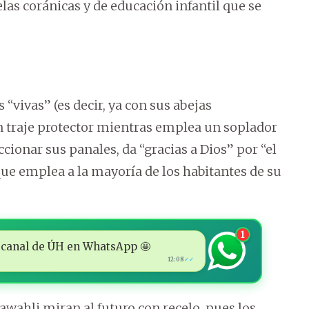
elas coránicas y de educación infantil que se
“vivas” (es decir, ya con sus abejas
n traje protector mientras emplea un soplador
cionar sus panales, da “gracias a Dios” por “el
que emplea a la mayoría de los habitantes de su
1
 al canal de ÚH en WhatsApp 🤩
12:08
✓✓
wahli miran al futuro con recelo, pues los