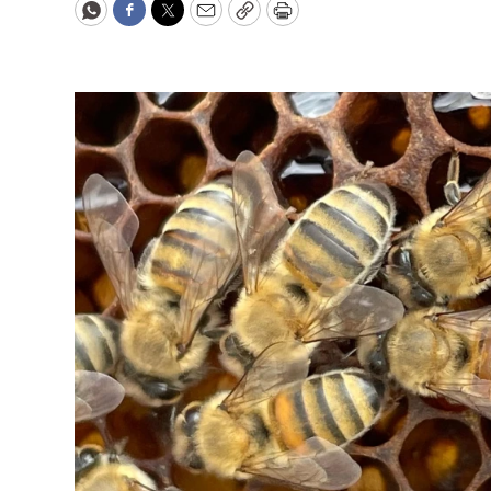
WhatsApp
Facebook
Twitter
Email
Copy
Print