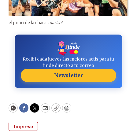
el princi de la chaca
marisol
Recibí cada jueves, las mejores actis para tu
finde directo a tu correo
Newsletter
WhatsApp
Facebook
Twitter
Email
Copy
Print
Impreso