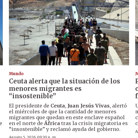
Mundo
Ceuta alerta que la situación de los
menores migrantes es
“insostenible”
El presidente de
Ceuta
,
Juan Jesús Vivas
, alertó
U
el miércoles de que la cantidad de menores
m
migrantes que quedan en este enclave español
c
e
en el norte de
África
tras la crisis migratoria es
c
“insostenible” y reclamó ayuda del gobierno.
A
Agosto 5, 2026 09:30 p. m.