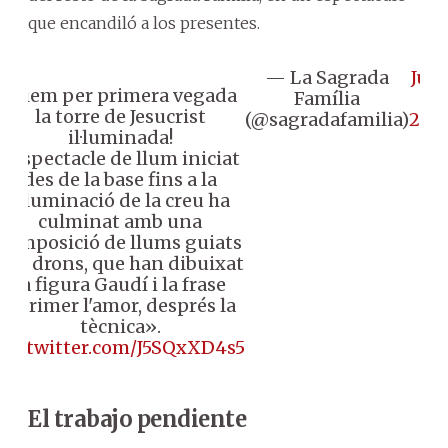
que encandiló a los presentes.
— La Sagrada
Jun
Veiem per primera vegada
Família
10,
la torre de Jesucrist
(@sagradafamilia)
202
il·luminada!
L'espectacle de llum iniciat
des de la base fins a la
il·luminació de la creu ha
culminat amb una
composició de llums guiats
per drons, que han dibuixat
la figura Gaudí i la frase
«primer l'amor, després la
tècnica».
pic.twitter.com/J5SQxXD4s5
El trabajo pendiente