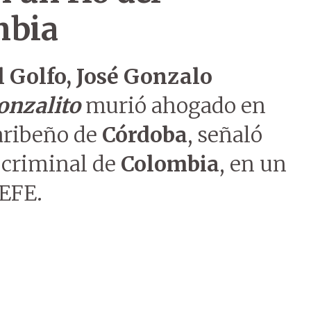
mbia
l Golfo, José Gonzalo
onzalito
murió ahogado en
aribeño de
Córdoba
, señaló
 criminal de
Colombia
, en un
EFE.