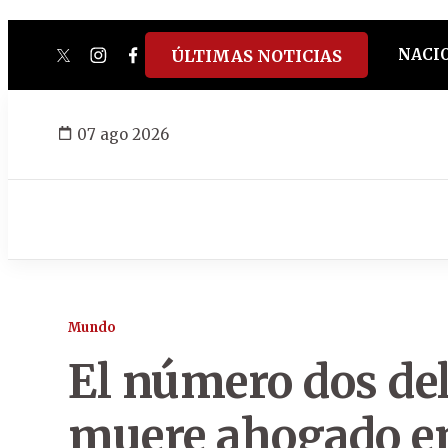
NACI
ÚLTIMAS NOTICIAS
twitter
instagram
facebook
tiktok
youtube
spotify
07 ago 2026
Mundo
El número dos del
muere ahogado en