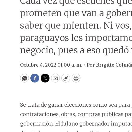
Cada vez que escuches que
prometen que van a gobern
saber que mienten. Ni vos, 
paraguayos les importamo
negocio, pues a eso quedó r
Octubre 4, 2022 01:00 a. m. •
Por
Brigitte Colmá
WhatsApp
Facebook
Twitter
Email
Copy
Print
Se trata de ganar elecciones como sea para 
contrataciones, obras, compras públicas para
gobernación. El fulano gobernador imputado 