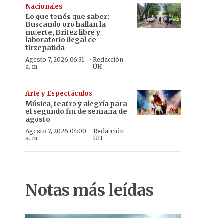
Nacionales
Lo que tenés que saber:
Buscando oro hallan la
muerte, Brítez libre y
laboratorio ilegal de
tirzepatida
·
Agosto 7, 2026 06:31
Redacción
a. m.
ÚH
Arte y Espectáculos
Música, teatro y alegría para
el segundo fin de semana de
agosto
·
Agosto 7, 2026 04:00
Redacción
a. m.
ÚH
Notas más leídas